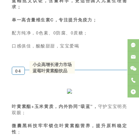
蓝帽批文认证，含量科学，更适合国人儿童生理需
求；
单一高含量维生素C，专注提升免疫力；
配方纯净，0色素、0防腐、0蔗糖；
口感俱佳，酸酸甜甜，宝宝爱喝
小众高增长潜力市场
蓝莓叶黄素酯饮品
04
叶黄素酯+玉米黄质，内外协同“吸蓝”，
守护宝宝明亮
双眼；
微囊黑科技牢牢锁住叶黄素酯营养，提升原料稳定
性
；