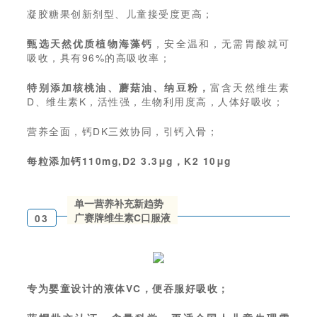
凝胶糖果创新剂型、儿童接受度更高；
甄选天然优质植物海藻钙
，安全温和，无需胃酸就可
吸收，具有96%的高吸收率；
特别添加核桃油、蘑菇油、纳豆粉，
富含天然维生素
D、维生素K，活性强，生物利用度高，人体好吸收；
营养全面，钙DK三效协同，引钙入骨；
每粒添加钙110mg,D2 3.3μg，K2 10μg
单一营养补充新趋势
广赛牌维生素C口服液
03
专为婴童设计的液体VC，便吞服好吸收；