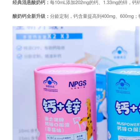
经典混悬酸奶钙：
每10mL添加202mg的钙、1.33mg的锌
酸奶钙全新升级：
分龄定制，钙含量提高到400mg、600m