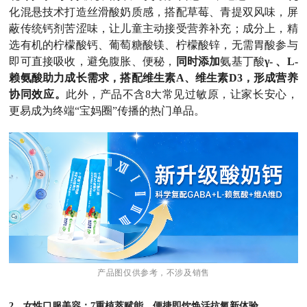
化混悬技术打造丝滑酸奶质感，搭配草莓、青提双风味，屏
蔽传统钙剂苦涩味，让儿童主动接受营养补充；成分上，精
选有机的柠檬酸钙、葡萄糖酸镁、柠檬酸锌，无需胃酸参与
即可直接吸收，避免腹胀、便秘，
同时添加
氨基丁酸
γ- 、L-
赖氨酸助力成长需求，搭配维生素A、维生素D3，形成营养
协同效应。
此外，产品不含8大常见过敏原，让家长安心，
更易成为终端“宝妈圈”传播的热门单品。
产品图仅供参考，不涉及销售
2、女性口服美容：7重植萃赋能，便捷即饮焕活抗氧新体验