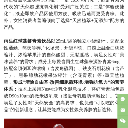
代表的“天然超强抗氧化剂”受到广泛关注；二是“体验便捷
化”，液态即饮产品因使用方便、吸收迅速而更受青睐。此
外，女性消费者普遍倾向于选择“天然植萃+无添加”配方的
产品。
雨生红球藻虾青素饮品
以25mL/袋的独立小袋设计，适配女
性通勤、熬夜等碎片化场景，开袋即饮。口感上融合白桃浓
缩汁、浓缩苹果汁的自然酸甜，无黏腻感，满足女性对“美
味营养”的需求；成分上每袋含雨生红球藻来源虾青素6mg，
搭配金顶侧耳浓缩粉（含麦角硫因）、铁皮石斛花粉（含芦
丁）、黑果腺肋花楸果浓缩汁（含花青素）等7重天然植
萃，
形成“清除自由基-改善细胞微环境-增强抗氧力”的营养
体系；
技术上采用Nuswit®乳化混悬技术，将虾青素油包裹
成D90≤10μm的微米级乳液（接近母乳脂肪球粒径）。它既
满足了女性对“天然安全”的高要求，也凭借“可以吃的化妆
品”的创新理念，让其更能成为女性焕美养肤的新选择。