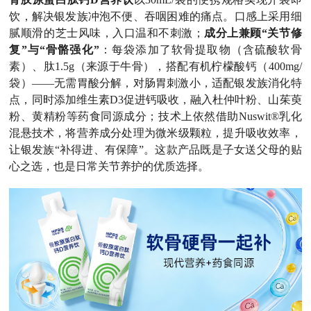
饮，解决银发族冲泡不便、吞咽困难的痛点。口感上采用细
腻顺滑的芝士风味，入口温和不刺激；
成分上兼顾“关节修
复”与“骨骼强化”
：每袋添加了软骨提取物（含硫酸软骨
素）、肽1.5g（来源于牛骨），搭配有机柠檬酸钙（400mg/
袋）——无需胃酸分解，对肠胃刺激小，适配银发族消化特
点，同时添加维生素D3促进钙吸收，融入杜仲叶粉、山茱萸
粉、黄精粉等药食同源成分；技术上依然借助Nuswit®乳化
混悬技术，将营养成分处理为微米级颗粒，提升吸收效率，
让银发族“补得进、有保障”。这款产品既是子女送父母的贴
心之选，也是日常关节养护的优质选择。